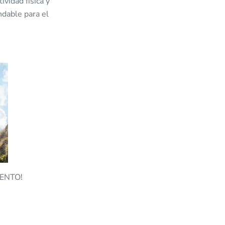
ividad física y
ndable para el
UENTO!