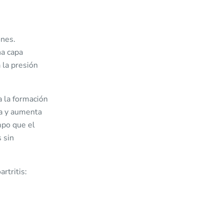
ones.
na capa
 la presión
a la formación
la y aumenta
mpo que el
 sin
rtritis: