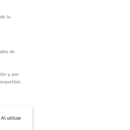
de la
gados de
ón y, por
basquetbol.
forma de dolor
Al utilizar
or ejemplo, al
empo de