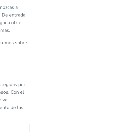
onozcas a
. De entrada,
lguna otra
emas.
taremos sobre
rotegidas por
esos. Con el
o va
ento de las