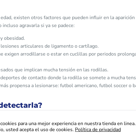
dad, existen otros factores que pueden influir en la aparición 
 o incluso agravarla si ya se padece:
y obesidad.
 lesiones articulares de ligamento o cartílago.
e exigen arrodillarse o estar en cuclillas por periodos prolon
sados que implican mucha tensión en las rodillas.
 deportes de contacto donde la rodilla se somete a mucha tensi
más propensa a lesionarse: futbol americano, futbol soccer o 
etectarla?
, los primeros síntomas de la osteoartritis se manifiestan en 
cookies para una mejor experiencia en nuestra tienda en linea. 
sona comienza a moverse tras largos periodos de inactividad (p
io, usted acepta el uso de cookies.
Política de privacidad
la mañana). Si después de varios días persiste el dolor, es ti