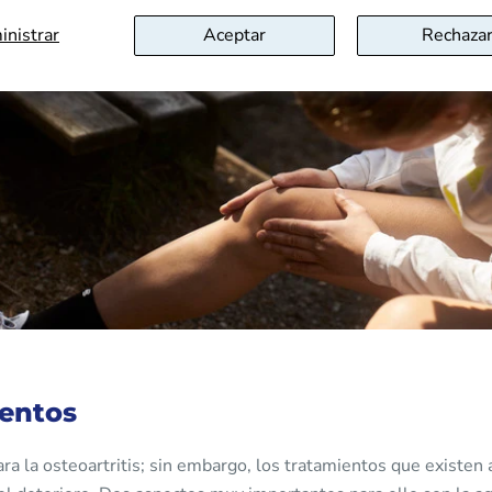
 médico, quien examinará el estado de la articulación mediante
nistrar
Aceptar
Rechaza
gnética o tomografía computarizada.
entos
ra la osteoartritis; sin embargo, los tratamientos que existen