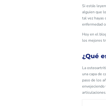
Si estás leyen
alguien que lo
tal vez hayas 
enfermedad co
Hoy en el blo
los mejores t
¿Qué es
La osteoartrit
una capa de c
paso de los añ
envejeciendo 
articulaciones