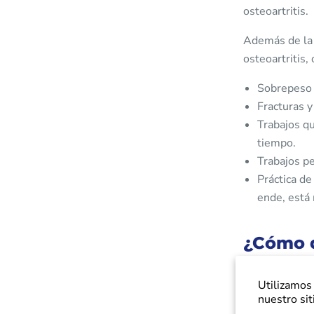
osteoartritis.
Además de la e
osteoartritis,
Sobrepeso 
Fracturas y
Trabajos qu
tiempo.
Trabajos pe
Práctica de
ende, está 
¿Cómo d
Por lo general
Utilizamos 
cuando la per
nuestro sit
levantarse en 