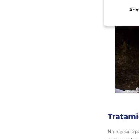
consultar a un
Admi
resonancia ma
Tratami
No hay cura pa